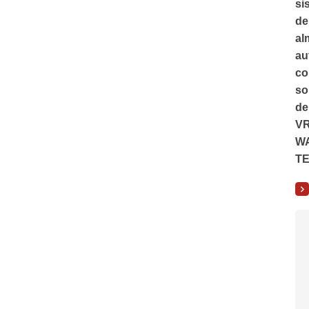
si
de
al
au
co
so
de
V
W
T