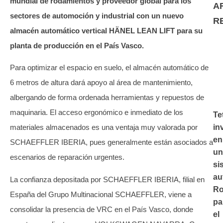
mundial de rodamientos y proveedor global para los
A
sectores de automoción y industrial con un nuevo
R
almacén automático vertical HÄNEL LEAN LIFT para su
planta de producción en el País Vasco.
Para optimizar el espacio en suelo, el almacén automático de
6 metros de altura dará apoyo al área de mantenimiento,
albergando de forma ordenada herramientas y repuestos de
maquinaria. El acceso ergonómico e inmediato de los
Te
in
materiales almacenados es una ventaja muy valorada por
en
SCHAEFFLER IBERIA, pues generalmente están asociados a
un
escenarios de reparación urgentes.
si
au
La confianza depositada por SCHAEFFLER IBERIA, filial en
Ro
España del Grupo Multinacional SCHAEFFLER, viene a
pa
consolidar la presencia de VRC en el País Vasco, donde
el