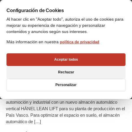
Configuración de Cookies
Al hacer clic en "Aceptar todo", autoriza el uso de cookies para
mejorar su experiencia de navegación y personalizar
contenidos y anuncios según sus intereses.
Más información en nuestra
política de privacidad
VRC WAREHOUSE
TECHNOLOGIES instala el cuarto
Aceptar todos
almacén automático en
Rechazar
SCHAEFFLER IBERIA
VRC, especialista en logística interna automatizada, refuerza
Personalizar
la capacidad de almacenaje del fabricante líder mundial de
rodamientos y proveedor global para los sectores de
automoción y industrial con un nuevo almacén automático
vertical HÄNEL LEAN LIFT para su planta de producción en el
País Vasco. Para optimizar el espacio en suelo, el almacén
automático de […]