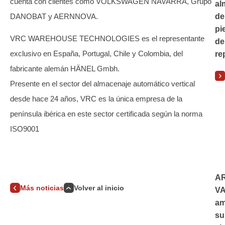
cuenta con clientes como VOLKSWAGEN NAVARRA, Grupo
al
DANOBAT y AERNNOVA.
de
pi
VRC WAREHOUSE TECHNOLOGIES es el representante
de
exclusivo en España, Portugal, Chile y Colombia, del
re
fabricante alemán HÄNEL Gmbh.
Presente en el sector del almacenaje automático vertical
desde hace 24 años, VRC es la única empresa de la
península ibérica en este sector certificada según la norma
ISO9001
A
Más noticias
Volver al inicio
V
am
su