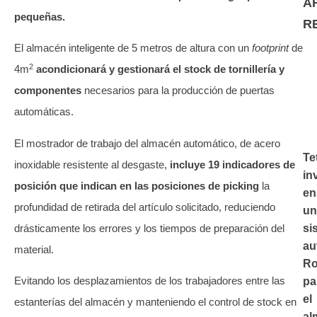
A
pequeñas.
R
El almacén inteligente de 5 metros de altura con un
footprint
de
2
4m
acondicionará y gestionará el stock de tornillería y
componentes
necesarios para la producción de puertas
automáticas.
El mostrador de trabajo del almacén automático, de acero
Te
inoxidable resistente al desgaste,
incluye 19 indicadores de
in
posición que indican en las posiciones de picking
la
en
profundidad de retirada del artículo solicitado, reduciendo
un
drásticamente los errores y los tiempos de preparación del
si
au
material.
Ro
Evitando los desplazamientos de los trabajadores entre las
pa
el
estanterías del almacén y manteniendo el control de stock en
al