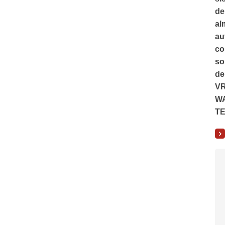
de
al
au
co
so
de
V
W
T