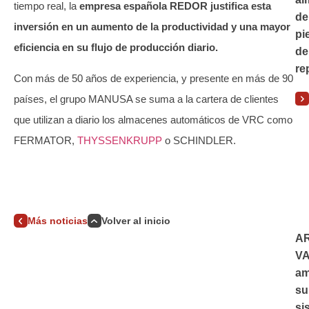
tiempo real, la
empresa española REDOR justifica esta
de
inversión en un aumento de la productividad y una mayor
pi
eficiencia en su flujo de producción diario.
de
re
Con más de 50 años de experiencia, y presente en más de 90
países, el grupo MANUSA se suma a la cartera de clientes
que utilizan a diario los almacenes automáticos de VRC como
FERMATOR,
THYSSENKRUPP
o SCHINDLER.
Más noticias
Volver al inicio
A
V
am
su
si