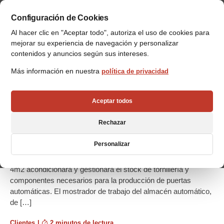
Configuración de Cookies
Al hacer clic en "Aceptar todo", autoriza el uso de cookies para
mejorar su experiencia de navegación y personalizar
contenidos y anuncios según sus intereses.
Más información en nuestra
política de privacidad
GRUPO MANUSA optimiza su
logística con un almacén
Aceptar todos
automático VRC
Rechazar
La empresa REDOR, perteneciente al grupo MANUSA, líder
mundial en el mercado de puertas automáticas, invirtió en
Personalizar
un almacén automático para albergar piezas pequeñas. El
almacén inteligente de 5 metros de altura con un footprint de
4m2 acondicionará y gestionará el stock de tornillería y
componentes necesarios para la producción de puertas
automáticas. El mostrador de trabajo del almacén automático,
de […]
Clientes
|
2 minutos de lectura