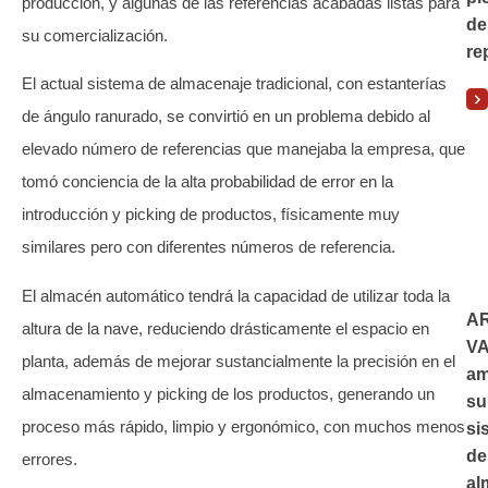
producción, y algunas de las referencias acabadas listas para
de
su comercialización.
re
El actual sistema de almacenaje tradicional, con estanterías
de ángulo ranurado, se convirtió en un problema debido al
elevado número de referencias que manejaba la empresa, que
tomó conciencia de la alta probabilidad de error en la
introducción y picking de productos, físicamente muy
similares pero con diferentes números de referencia.
El almacén automático tendrá la capacidad de utilizar toda la
A
altura de la nave, reduciendo drásticamente el espacio en
V
planta, además de mejorar sustancialmente la precisión en el
am
almacenamiento y picking de los productos, generando un
su
proceso más rápido, limpio y ergonómico, con muchos menos
si
de
errores.
al