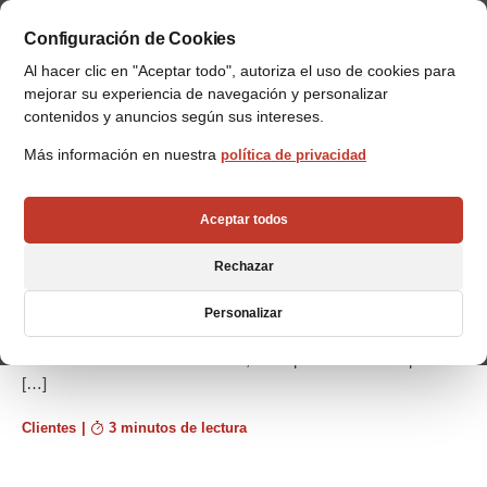
Configuración de Cookies
Al hacer clic en "Aceptar todo", autoriza el uso de cookies para
mejorar su experiencia de navegación y personalizar
contenidos y anuncios según sus intereses.
Más información en nuestra
política de privacidad
AUSTECH invierte en un almacén
automático de VRC
Aceptar todos
AUSTECH, empresa ubicada en Santiago de Chile, dedicada
a la fabricación de herramientas para la industria, ha invertido
Rechazar
en un almacén automatizado de VRC para el embalaje de
materias primas y productos terminados listos para la venta.
Personalizar
Armada con las últimas tecnologías en el área de fabricación y
mantenimiento de herramientas, la empresa busca responder
[…]
Clientes
|
3 minutos de lectura